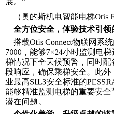
展。”
（奥的斯机电智能电梯Otis Ele
全方位安全，体验技术引领
搭载Otis Connect物联网系统的
7000，能够7×24小时监测
梯情况下全天候预警，同时配
段响应，确保乘梯安全。此外
业最高SIL3安全标准的PESS
能够精准监测电梯的重要安全
潜在问题。