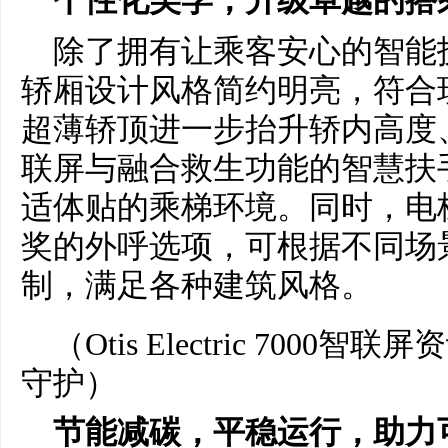
个性化美学，升级卓越的搭
除了拥有让乘客安心的智能技术，Oti
轿厢设计风格简约明亮，符合
超薄轿顶进一步抬升轿内高度
联屏与融合救生功能的智慧扶
适体贴的乘梯环境。同时，电
奖的外呼选项，可根据不同场
制，满足各种建筑风格。
（Otis Electric 700
守护）
节能减碳，平稳运行，助力