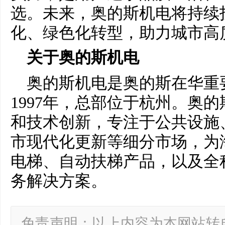
选。未来，奥的斯机电将持续
化、绿色化转型，助力城市高
关于奥的斯机电
奥的斯机电是奥的斯在华重
1997年，总部位于杭州。奥
和技术创新，专注于公共设施
市现代化更新等细分市场，为
电梯、自动扶梯产品，以及全
务解决方案。
免责声明：以上内容为本网站转