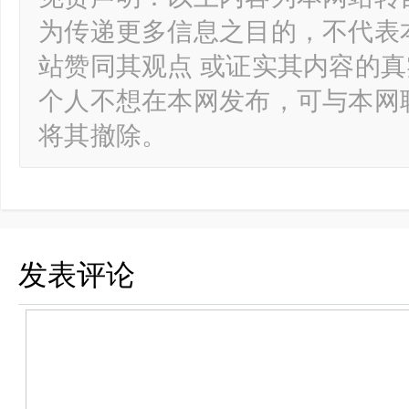
为传递更多信息之目的，不代表
站赞同其观点 或证实其内容的
个人不想在本网发布，可与本网
将其撤除。
发表评论