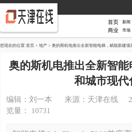
首页
新闻
商业
市场
您现在的位置:
首页
>
地产
> 奥的斯机电推出全新智能电梯，赋能新建项
奥的斯机电推出全新智能
和城市现代
编辑：刘一本 来源：天津在线 2024-1
览量： 10731