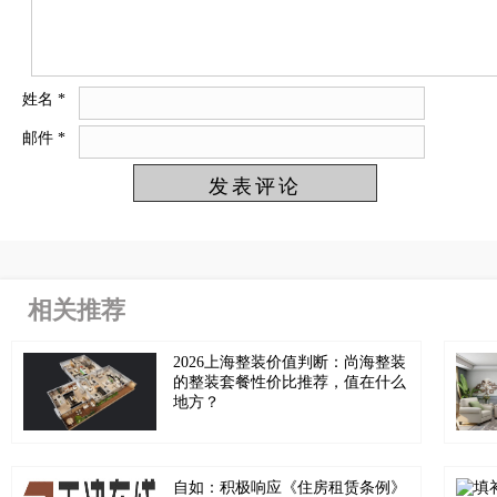
姓名
*
邮件
*
相关推荐
2026上海整装价值判断：尚海整装
的整装套餐性价比推荐，值在什么
地方？
自如：积极响应《住房租赁条例》