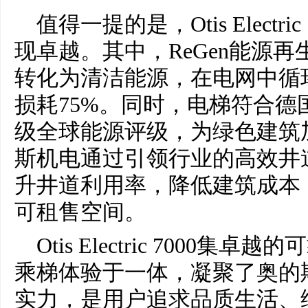
值得一提的是，Otis Electr
现卓越。其中，ReGen能源
转化为清洁能源，在电网中循
损耗75%。同时，电梯符合德
级全球能源评级，为绿色建筑
斯机电通过引领行业的高效井
升井道利用率，降低建筑成本
可租售空间。
Otis Electric 7000
乘梯体验于一体，凝聚了奥的
实力，是用户追求品质生活、缔