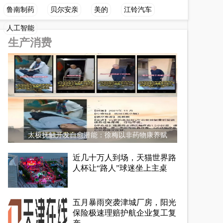
鲁南制药
贝尔安亲
美的
江铃汽车
人工智能
生产消费
太极抚触开发自愈潜能：徐梅以非药物康养赋
近几十万人到场，天猫世界路
人杯让“路人”球迷坐上主桌
五月暴雨突袭津城厂房，阳光
保险极速理赔护航企业复工复