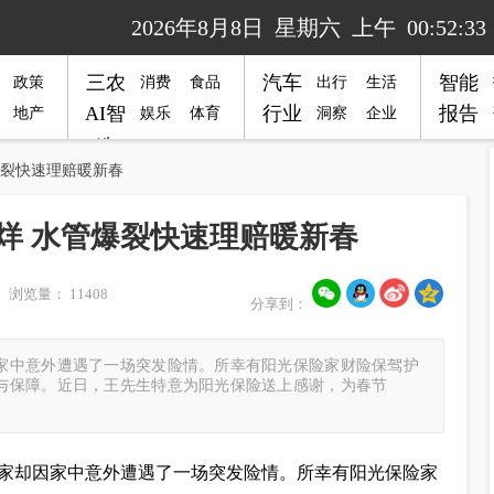
2026年8月8日 星期六 上午 00:52:33
三农
汽车
智能
政策
消费
食品
出行
生活
AI智
行业
报告
地产
娱乐
体育
洞察
企业
造
爆裂快速理赔暖新春
烊 水管爆裂快速理赔暖新春
 浏览量： 11408
分享到：
家中意外遭遇了一场突发险情。所幸有阳光保险家财险保驾护
与保障。近日，王先生特意为阳光保险送上感谢，为春节
家却因家中意外遭遇了一场突发险情。所幸有阳光保险家