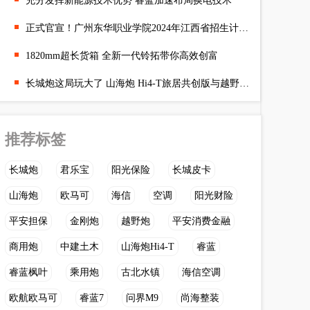
充分发挥新能源技术优势 睿蓝加速布局换电技术
正式官宣！广州东华职业学院2024年江西省招生计划公布
1820mm超长货箱 全新一代铃拓带你高效创富
长城炮这局玩大了 山海炮 Hi4-T旅居共创版与越野炮山地版正式发
推荐标签
长城炮
君乐宝
阳光保险
长城皮卡
山海炮
欧马可
海信
空调
阳光财险
平安担保
金刚炮
越野炮
平安消费金融
商用炮
中建土木
山海炮Hi4-T
睿蓝
睿蓝枫叶
乘用炮
古北水镇
海信空调
欧航欧马可
睿蓝7
问界M9
尚海整装