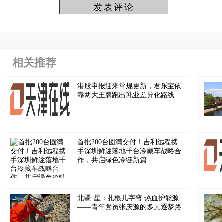
相关推荐
港股申报迎来常规更新，君乐宝依
靠两大王牌跑出乳业差异化路线
首批200台圆满交付！吉利远程携
手深圳鲜途落地千台冷藏车战略合
作，共启绿色冷链新篇
北疆·星：扎根几字弯 热血护能源
——青年党员张庆源的多元逐梦路