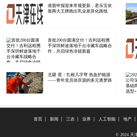
港股申报迎来常规更新，君乐宝依
靠两大王牌跑出乳业差异化路线
首批200台圆满交付！吉利远程携
手深圳鲜途落地千台冷藏车战略合
作，共启绿色冷链新篇
北疆·星：扎根几字弯 热血护能源
——青年党员张庆源的多元逐梦路
首页
新闻
三农
业界
人工智能
地产
© 2024 天津在