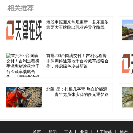
相关推荐
港股申报迎来常规更新，君乐宝依
靠两大王牌跑出乳业差异化路线
首批200台圆满交付！吉利远程携
手深圳鲜途落地千台冷藏车战略合
作，共启绿色冷链新篇
北疆·星：扎根几字弯 热血护能源
——青年党员张庆源的多元逐梦路
首页
新闻
三农
业界
人工智能
地产